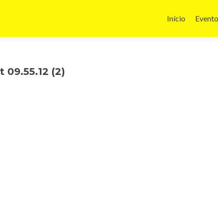
Pular
para
Início
Event
o
conteúdo
09.55.12 (2)