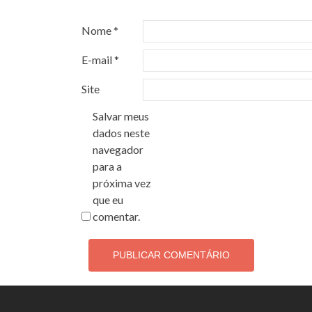
Nome
*
E-mail
*
Site
Salvar meus
dados neste
navegador
para a
próxima vez
que eu
comentar.